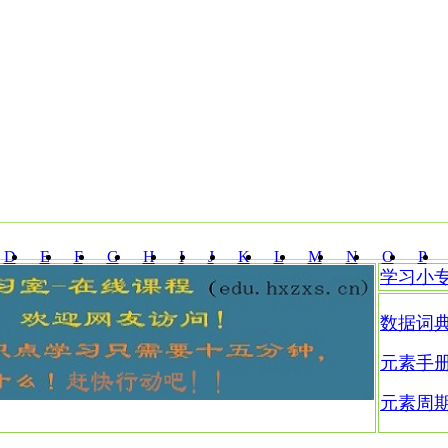
D
E
F
G
H
I
J
K
L
M
N
O
P
学习小
Z
数据词
元素手
元素周