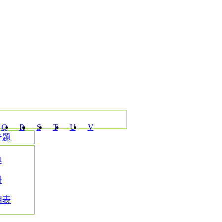
Q
R
S
T
U
V
专题
典
册
期表