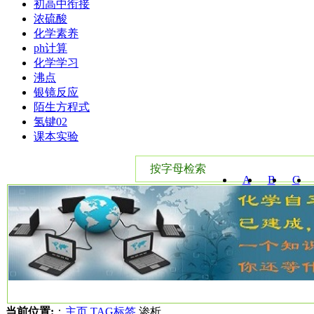
初高中衔接
浓硫酸
化学素养
ph计算
化学学习
沸点
银镜反应
陌生方程式
氢键02
课本实验
按字母检索
A
B
C
W
X
Y
当前位置:
：
主页
TAG标签
渗析