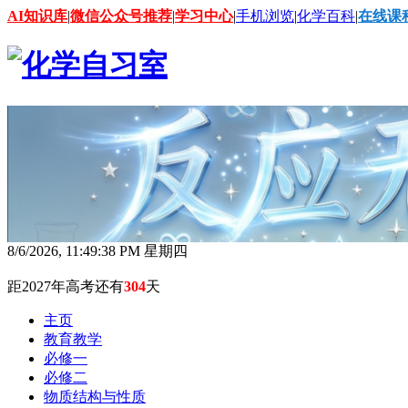
AI知识库
|
微信公众号推荐
|
学习中心
|
手机浏览
|
化学百科
|
在线课
8/6/2026, 11:49:40 PM 星期四
距2027年高考还有
304
天
主页
教育教学
必修一
必修二
物质结构与性质