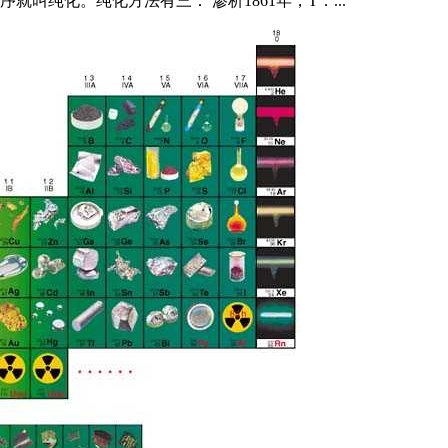
叫纯化。纯化方法有三： 渗析1861年，T．...