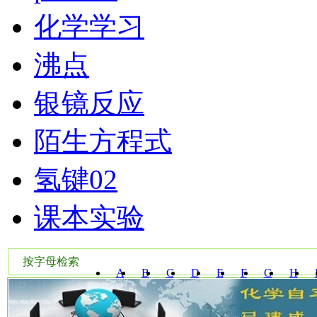
化学学习
沸点
银镜反应
陌生方程式
氢键02
课本实验
按字母检索
A
B
C
D
E
F
G
H
W
X
Y
Z