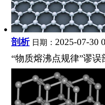
剖析
2025-07-30 
日期：
“物质熔沸点规律”谬误剖