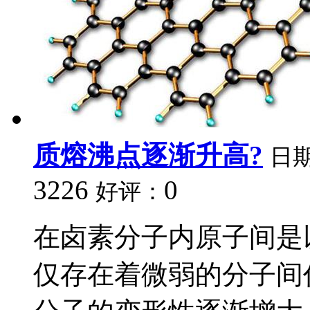
质熔沸点逐渐升高?
日
3226
0
好评：
在卤素分子内原子间是
仅存在着微弱的分子间