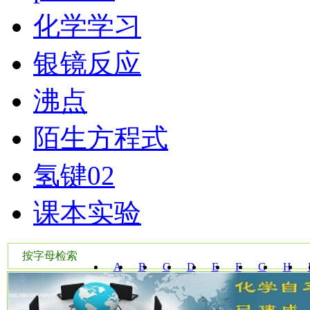
化学学习
银镜反应
沸点
陌生方程式
氢键02
课本实验
按字母检索
A
B
C
D
E
F
G
H
W
X
Y
Z