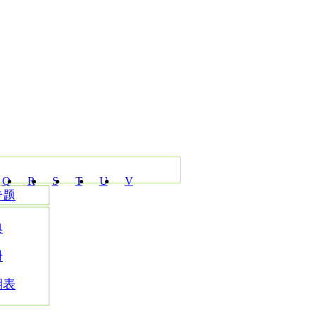
Q
R
S
T
U
V
专题
典
册
期表