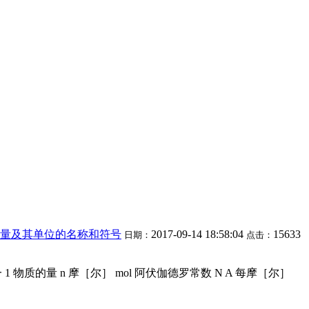
量及其单位的名称和符号
2017-09-14 18:58:04
15633
日期：
点击：
1 物质的量 n 摩［尔］ mol 阿伏伽德罗常数 N A 每摩［尔］