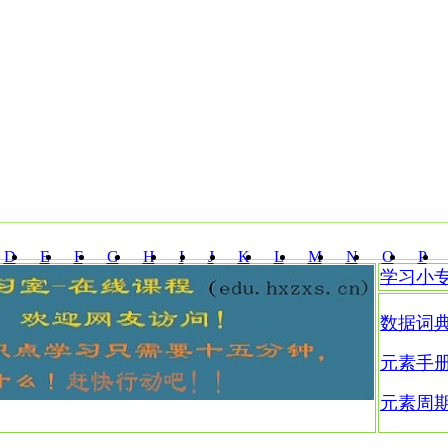
D
E
F
G
H
I
J
K
L
M
N
O
P
学习小
Z
数据词
元素手
元素周