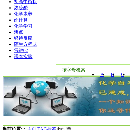
初高中衔接
浓硫酸
化学素养
ph计算
化学学习
沸点
银镜反应
陌生方程式
氢键02
课本实验
按字母检索
A
B
C
W
X
Y
当前位置:
：
主页
TAG标签
物理量