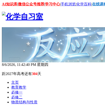
AI知识库
|
微信公众号推荐
|
学习中心
|
手机浏览
|
化学百科
|
在线课
8/6/2026, 11:42:42 PM 星期四
距2027年高考还有
304
天
主页
教育教学
必修一
必修二
物质结构与性质