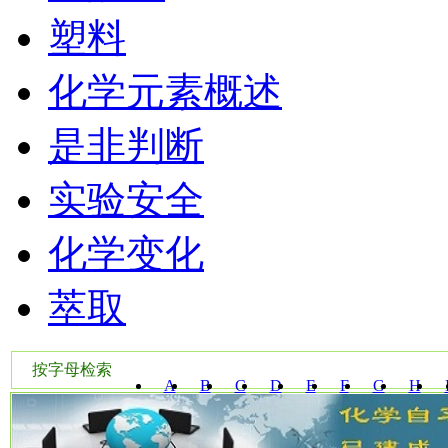
塑料
化学元素概述
是非判断
实验安全
化学变化
萃取
按字母检索
A
B
C
D
E
F
G
H
W
X
Y
Z