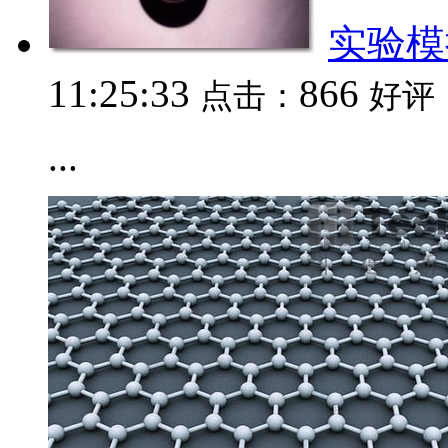
实验模
11:25:33
866
点击：
好评
...