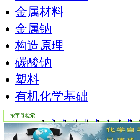
金属材料
金属钠
构造原理
碳酸钠
塑料
有机化学基础
按字母检索
A
B
C
D
E
F
G
H
W
X
Y
Z