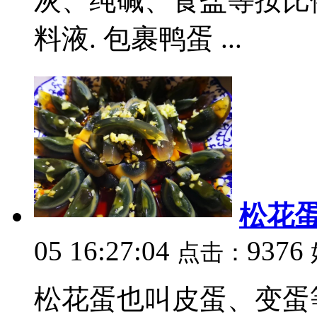
灰、纯碱、食盐等按比
料液. 包裹鸭蛋 ...
松花
05 16:27:04
9376
点击：
松花蛋也叫皮蛋、变蛋