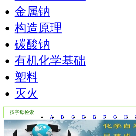
金属钠
构造原理
碳酸钠
有机化学基础
塑料
灭火
按字母检索
A
B
C
D
E
F
G
H
W
X
Y
Z