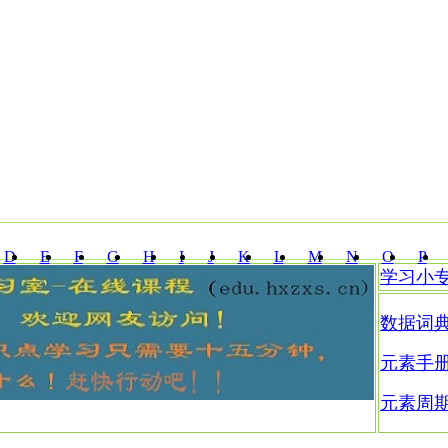
D
E
F
G
H
I
J
K
L
M
N
O
P
学习小
Z
数据词
元素手
元素周