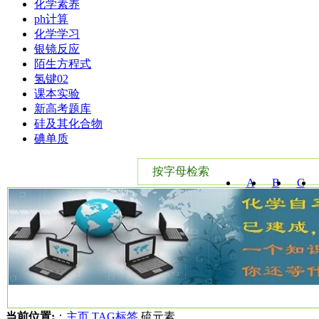
化学素养
ph计算
化学学习
银镜反应
陌生方程式
氢键02
课本实验
新高考题库
硅及其化合物
碘单质
按字母检索
A
B
C
W
X
Y
当前位置:
：
主页
TAG标签
硫元素