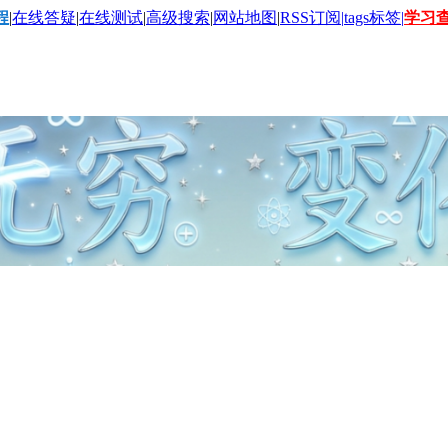
程
|
在线答疑
|
在线测试
|
高级搜索
|
网站地图
|
RSS订阅|
tags标签|
学习