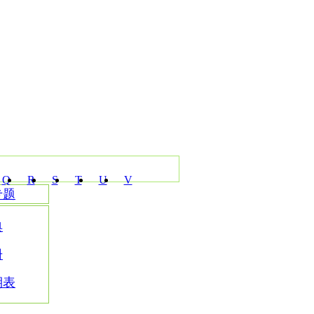
Q
R
S
T
U
V
专题
典
册
期表