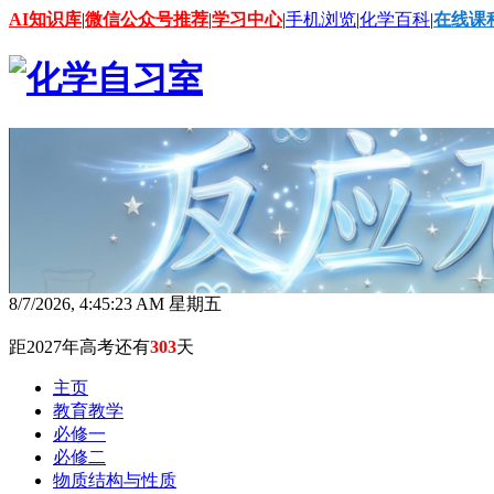
AI知识库
|
微信公众号推荐
|
学习中心
|
手机浏览
|
化学百科
|
在线课
8/7/2026, 4:45:25 AM 星期五
距2027年高考还有
303
天
主页
教育教学
必修一
必修二
物质结构与性质