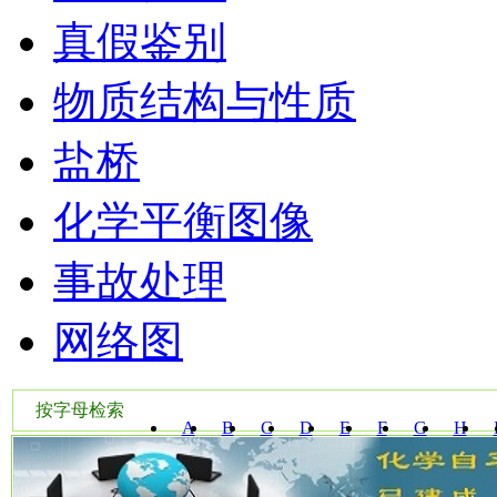
真假鉴别
物质结构与性质
盐桥
化学平衡图像
事故处理
网络图
按字母检索
A
B
C
D
E
F
G
H
W
X
Y
Z