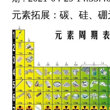
元素拓展：碳、硅、硼元