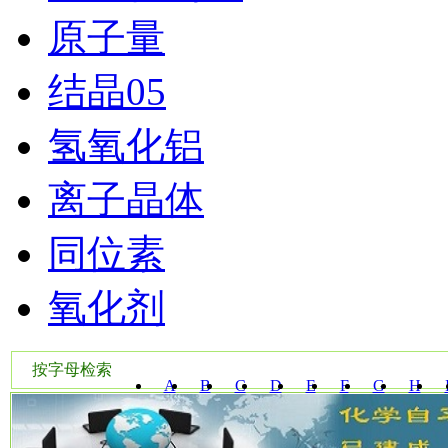
原子量
结晶05
氢氧化铝
离子晶体
同位素
氧化剂
按字母检索
A
B
C
D
E
F
G
H
W
X
Y
Z