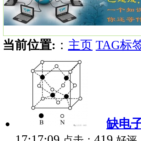
当前位置:
：
主页
TAG标
缺电
17:17:09
419
点击：
好评