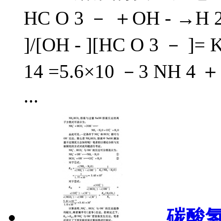
HC O 3 － ＋OH - →H 2
]/[OH - ][HC O 3 － ]= 
14 =5.6×10 －3 NH 4 ＋
...
碳酸