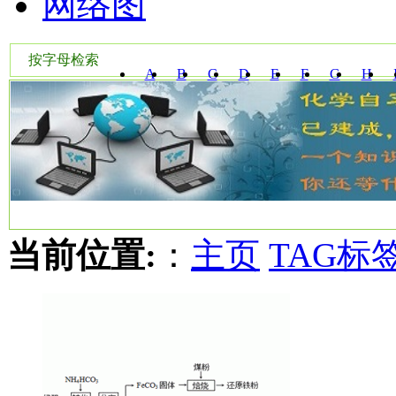
网络图
按字母检索
A
B
C
D
E
F
G
H
W
X
Y
Z
当前位置:
：
主页
TAG标