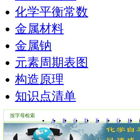
化学平衡常数
金属材料
金属钠
元素周期表图
构造原理
知识点清单
按字母检索
A
B
C
D
E
F
G
H
W
X
Y
Z