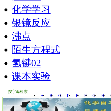
化学学习
银镜反应
沸点
陌生方程式
氢键02
课本实验
按字母检索
A
B
C
D
E
F
G
H
W
X
Y
Z