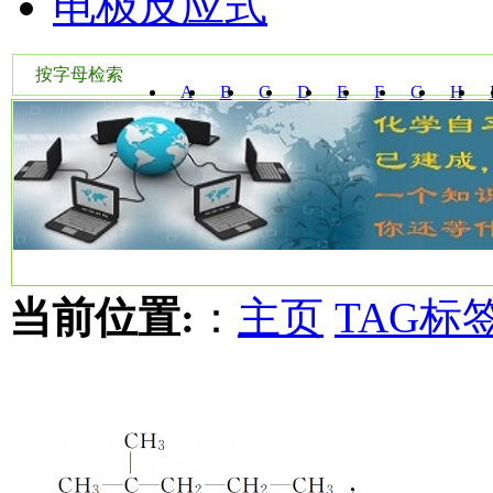
电极反应式
按字母检索
A
B
C
D
E
F
G
H
W
X
Y
Z
当前位置:
：
主页
TAG标