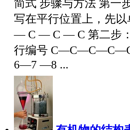
简式 步骤与方法 第
写在平行位置上，先以单键连
— C — C — C 
行编号 C—C—C—C—C
6—7 —8 ...
有机物的结构