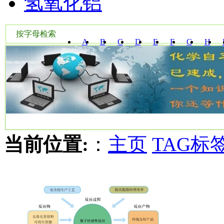
氢氧化铝
按字母检索
A
B
C
D
E
F
G
H
W
X
Y
Z
当前位置:
：
主页
TAG标