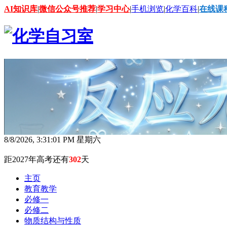
AI知识库
|
微信公众号推荐
|
学习中心
|
手机浏览
|
化学百科
|
在线课
8/8/2026, 3:31:03 PM 星期六
距2027年高考还有
302
天
主页
教育教学
必修一
必修二
物质结构与性质