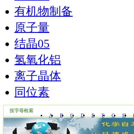
有机物制备
原子量
结晶05
氢氧化铝
离子晶体
同位素
按字母检索
A
B
C
D
E
F
G
H
W
X
Y
Z