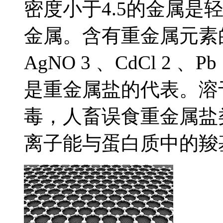
密度小于4.5的金属是
金属。含有重金属元素的
AgNO 3 、CdCl 2 、P
是重金属盐的代表。溶
毒，人畜误食重金属盐
离子能与蛋白质中的羧基.