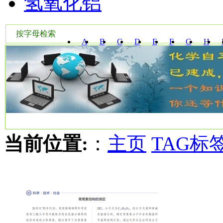
氢氧化铝
按字母检索
A
B
C
D
E
F
G
H
W
X
Y
Z
当前位置:
：
主页
TAG标