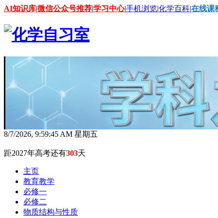
AI知识库
|
微信公众号推荐
|
学习中心
|
手机浏览
|
化学百科
|
在线课
8/7/2026, 9:59:46 AM 星期五
距2027年高考还有
303
天
主页
教育教学
必修一
必修二
物质结构与性质