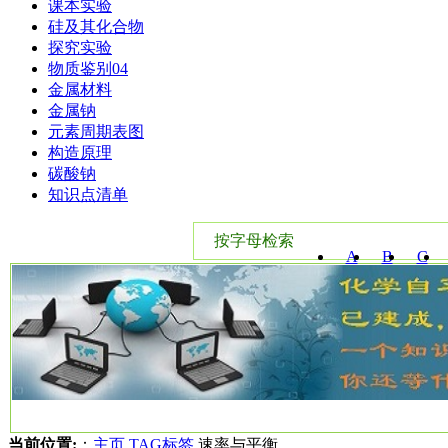
课本实验
硅及其化合物
探究实验
物质鉴别04
金属材料
金属钠
元素周期表图
构造原理
碳酸钠
知识点清单
按字母检索
A
B
C
W
X
Y
当前位置:
：
主页
TAG标签
速率与平衡