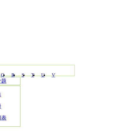
Q
R
S
T
U
V
专题
典
册
期表