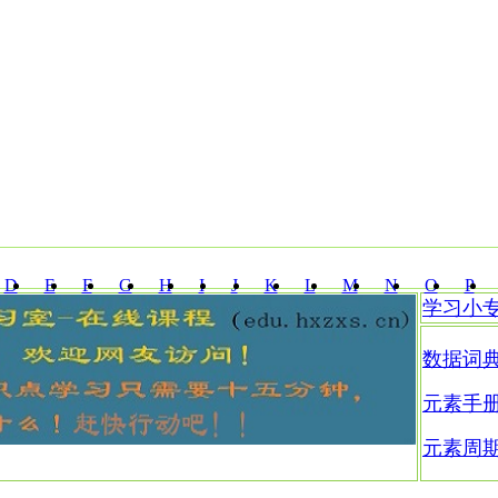
D
E
F
G
H
I
J
K
L
M
N
O
P
学习小
Z
数据词
元素手
元素周