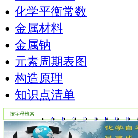
化学平衡常数
金属材料
金属钠
元素周期表图
构造原理
知识点清单
按字母检索
A
B
C
D
E
F
G
H
W
X
Y
Z