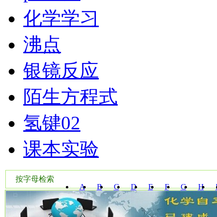
化学学习
沸点
银镜反应
陌生方程式
氢键02
课本实验
按字母检索
A
B
C
D
E
F
G
H
W
X
Y
Z