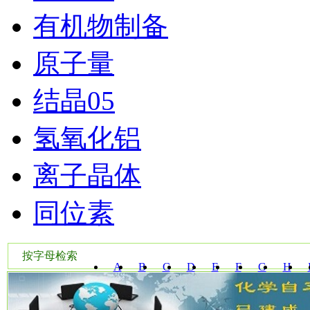
有机物制备
原子量
结晶05
氢氧化铝
离子晶体
同位素
按字母检索
A
B
C
D
E
F
G
H
W
X
Y
Z