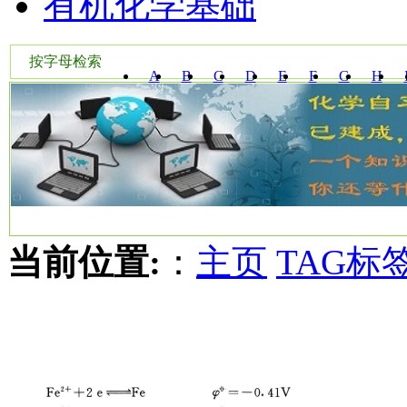
有机化学基础
按字母检索
A
B
C
D
E
F
G
H
W
X
Y
Z
当前位置:
：
主页
TAG标