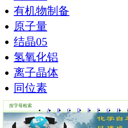
有机物制备
原子量
结晶05
氢氧化铝
离子晶体
同位素
按字母检索
A
B
C
D
E
F
G
H
W
X
Y
Z