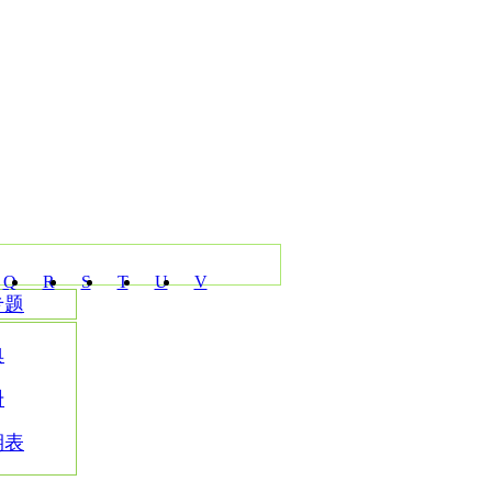
Q
R
S
T
U
V
专题
典
册
期表