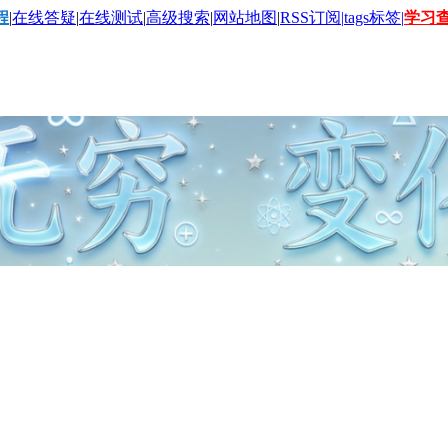
程
|
在线答疑
|
在线测试
|
高级搜索
|
网站地图
|
RSS订阅|
tags标签|
学习