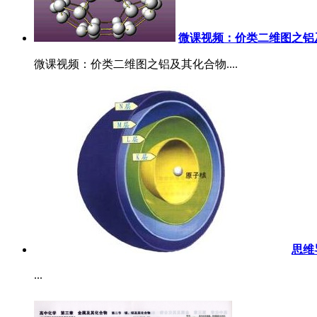
微课视频：价类二维图之铝
微课视频：价类二维图之铝及其化合物....
思维
...