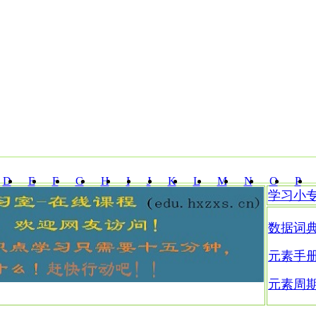
D
E
F
G
H
I
J
K
L
M
N
O
P
学习小
Z
数据词
元素手
元素周