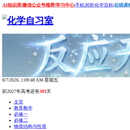
AI知识库
|
微信公众号推荐
|
学习中心
|
手机浏览
|
化学百科
|
在线课
8/7/2026, 1:09:48 AM 星期五
距2027年高考还有
303
天
主页
教育教学
必修一
必修二
物质结构与性质