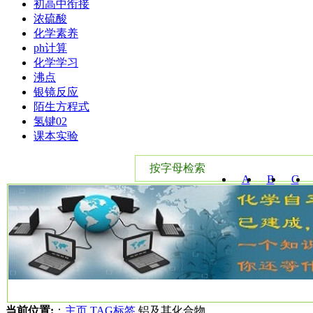
初高中衔接
浓硫酸
化学素养
ph计算
化学学习
沸点
银镜反应
陌生方程式
氢键02
课本实验
按字母检索
A
B
C
W
X
Y
当前位置:
：
主页
TAG标签
铝及其化合物