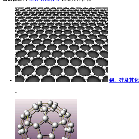
铝、硅及其化
...