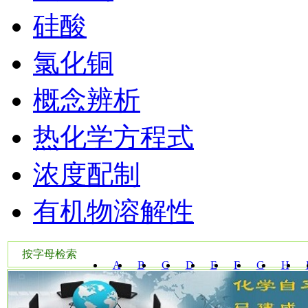
硅酸
氯化铜
概念辨析
热化学方程式
浓度配制
有机物溶解性
按字母检索
A
B
C
D
E
F
G
H
W
X
Y
Z