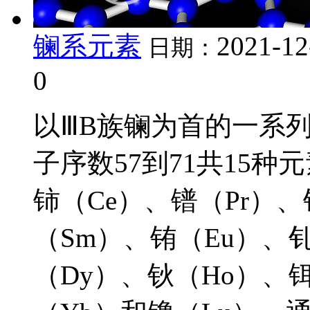
镧系元素
2021-12
日期：
0
以ⅢB族镧为首的一系
子序数57到71共15种
铈（Ce）、镨（Pr）
（Sm）、铕（Eu）、
（Dy）、钬（Ho）、