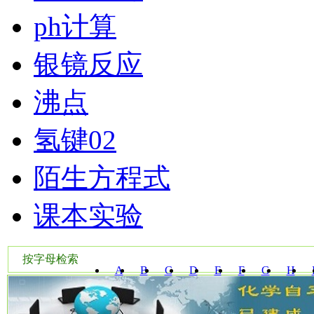
ph计算
银镜反应
沸点
氢键02
陌生方程式
课本实验
按字母检索
A
B
C
D
E
F
G
H
W
X
Y
Z