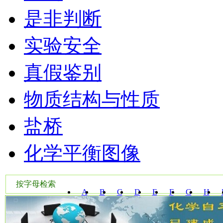
是非判断
实验安全
真假鉴别
物质结构与性质
盐桥
化学平衡图像
按字母检索
A
B
C
D
E
F
G
H
W
X
Y
Z