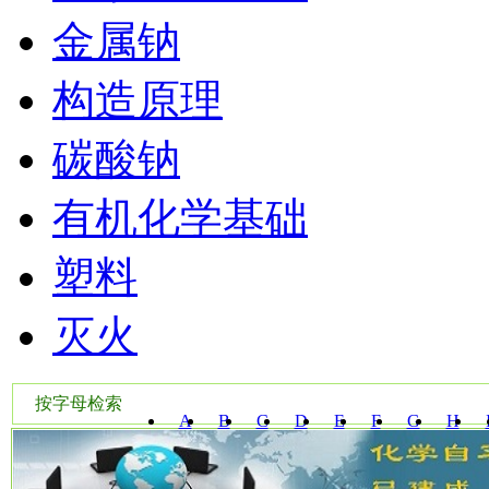
金属钠
构造原理
碳酸钠
有机化学基础
塑料
灭火
按字母检索
A
B
C
D
E
F
G
H
W
X
Y
Z