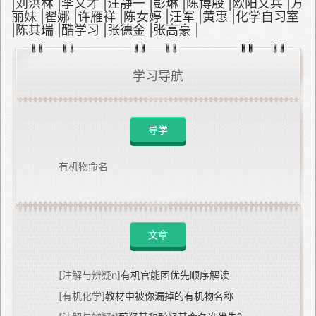
|
刘洪林
|
李文才
|
汪静一
|
彭琳
|
陈博殷
|
欧阳文兵
|
方
丽妹
|
翟娜
|
许雁祥
|
陈女婷
|
汪军
|
黄惠
|
化学自习室
|
陈其瑞
|
酷学习
|
张德金
|
张高豪
|
学习导航
导学
有机物命名
文章
[注解与辨疑n]
有机官能团优先顺序解读
[有机化学]
教材中被你漏掉的有机物名称