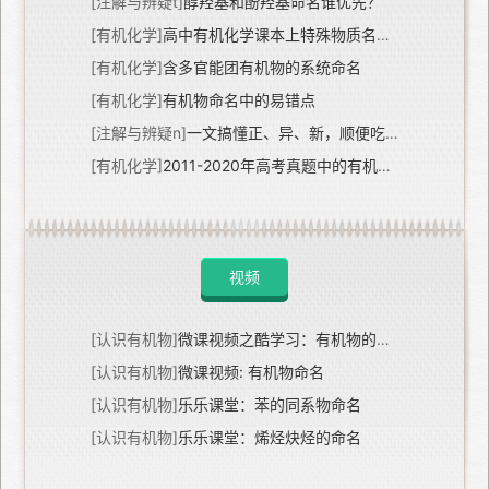
[注解与辨疑t]
醇羟基和酚羟基命名谁优先？
[有机化学]
高中有机化学课本上特殊物质名称梳理
[有机化学]
含多官能团有机物的系统命名
[有机化学]
有机物命名中的易错点
[注解与辨疑n]
一文搞懂正、异、新，顺便吃透伯仲叔季碳！
[有机化学]
2011-2020年高考真题中的有机物的命名
视频
[认识有机物]
微课视频之酷学习：有机物的命名
[认识有机物]
微课视频: 有机物命名
[认识有机物]
乐乐课堂：苯的同系物命名
[认识有机物]
乐乐课堂：烯烃炔烃的命名