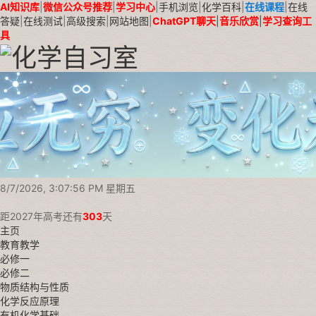
AI知识库
|
微信公众号推荐
|
学习中心
|
手机浏览
|
化学百科
|
在线课程
|
在线
答疑
|
在线测试
|
高级搜索
|
网站地图
|
ChatGPT聊天
|
音乐欣赏
|
学习查询工
具
8/7/2026, 3:07:58 PM 星期五
距2027年高考还有
303
天
主页
教育教学
必修一
必修二
物质结构与性质
化学反应原理
有机化学基础