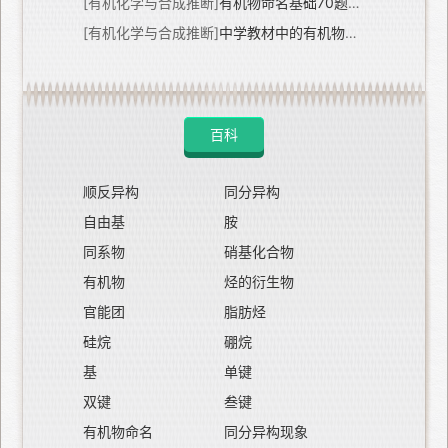
[有机化学与合成推断]
有机物命名基础70题专练
[有机化学与合成推断]
中学教材中的有机物命名汇总
百科
顺反异构
同分异构
自由基
胺
同系物
硝基化合物
有机物
烃的衍生物
官能团
脂肪烃
硅烷
硼烷
基
单键
双键
叁键
有机物命名
同分异构现象