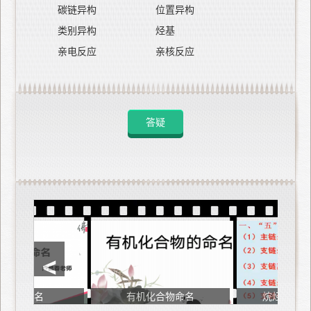
碳链异构
位置异构
类别异构
烃基
亲电反应
亲核反应
答疑
<
命名
有机化合物命名
烷烃命名的五个