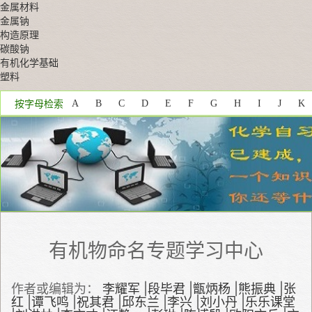
金属材料
金属钠
构造原理
碳酸钠
有机化学基础
塑料
按字母检索
A
B
C
D
E
F
G
H
I
J
K
Z
有机物命名专题学习中心
作者或编辑为：
李耀军
|
段毕君
|
甑炳杨
|
熊振典
|
张
红
|
谭飞鸣
|
祝其君
|
邱东兰
|
李兴
|
刘小丹
|
乐乐课堂