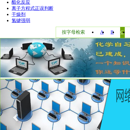
酯化反应
离子方程式正误判断
干燥剂
氢键强弱
按字母检索
A
B
C
Previous