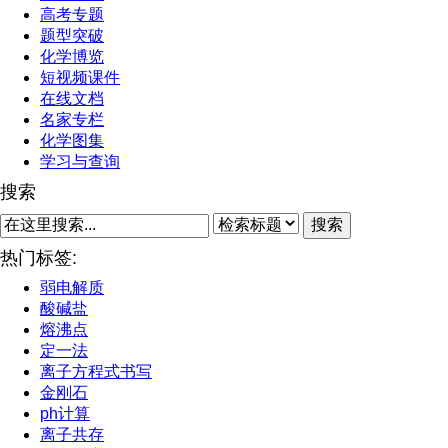
高考专题
题型突破
化学博览
短视频课件
在线文档
名家专栏
化学图集
学习与查询
搜索
搜索
热门标签:
弱电解质
酸碱盐
熔沸点
定一法
离子方程式书写
金刚石
ph计算
离子共存