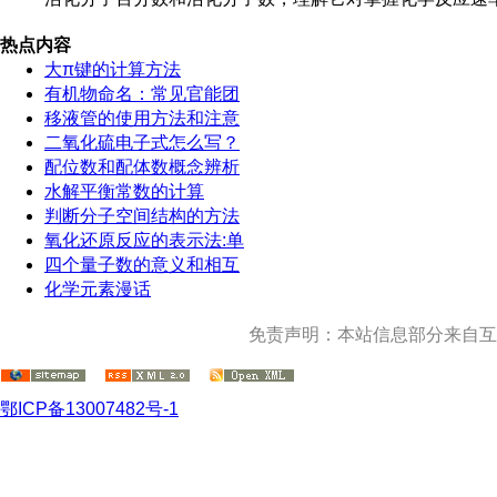
热点内容
大π键的计算方法
有机物命名：常见官能团
移液管的使用方法和注意
二氧化硫电子式怎么写？
配位数和配体数概念辨析
水解平衡常数的计算
判断分子空间结构的方法
氧化还原反应的表示法:单
四个量子数的意义和相互
化学元素漫话
免责声明：本站信息部分来自互
鄂ICP备13007482号-1