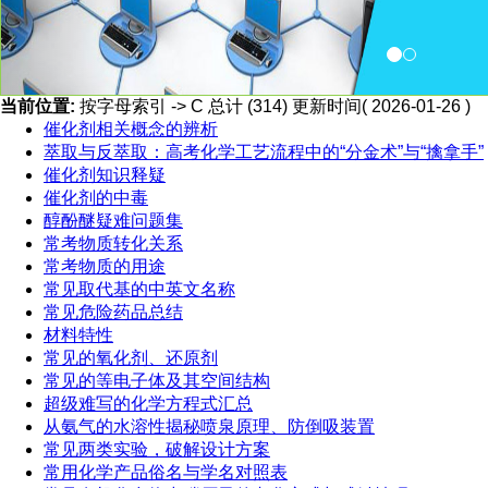
当前位置:
按字母索引 -> C 总计 (314) 更新时间( 2026-01-26 )
催化剂相关概念的辨析
萃取与反萃取：高考化学工艺流程中的“分金术”与“擒拿手”
催化剂知识释疑
催化剂的中毒
醇酚醚疑难问题集
常考物质转化关系
常考物质的用途
常见取代基的中英文名称
常见危险药品总结
材料特性
常见的氧化剂、还原剂
常见的等电子体及其空间结构
超级难写的化学方程式汇总
从氨气的水溶性揭秘喷泉原理、防倒吸装置
常见两类实验，破解设计方案
常用化学产品俗名与学名对照表