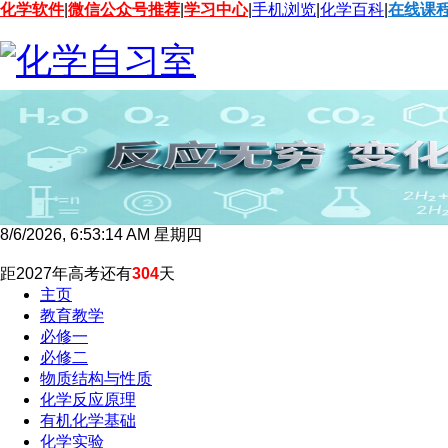
化学软件
|
微信公众号推荐
|
学习中心
|
手机浏览
|
化学百科
|
在线课
8/6/2026, 6:53:14 AM 星期四
距2027年高考还有
304
天
主页
教育教学
必修一
必修二
物质结构与性质
化学反应原理
有机化学基础
化学实验