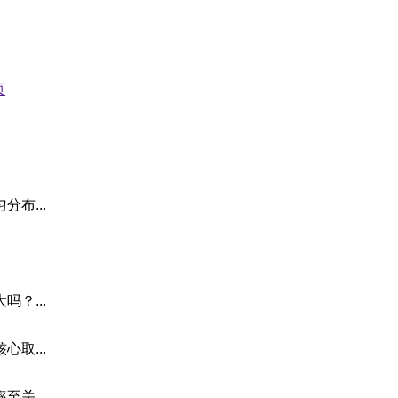
页
布...
？...
取...
关...