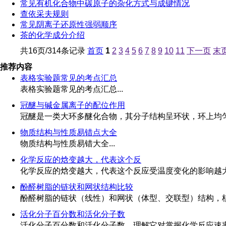
常见有机化合物中碳原子的杂化方式与成键情况
查依采夫规则
常见阴离子还原性强弱顺序
茶的化学成分介绍
共16页/314条记录
首页
1
2
3
4
5
6
7
8
9
10
11
下一页
末
推荐内容
表格实验题常见的考点汇总
表格实验题常见的考点汇总...
冠醚与碱金属离子的配位作用
冠醚是一类大环多醚化合物，其分子结构呈环状，环上均匀分
物质结构与性质易错点大全
物质结构与性质易错大全...
化学反应的焓变越大，代表这个反
化学反应的焓变越大，代表这个反应受温度变化的影响越大吗
酚醛树脂的链状和网状结构比较
酚醛树脂的链状（线性）和网状（体型、交联型）结构，核心
活化分子百分数和活化分子数
活化分子百分数和活化分子数，理解它对掌握化学反应速率至