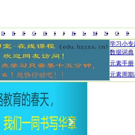
D
E
F
G
H
I
J
K
L
M
N
O
P
学习小专
W
X
Y
Z
数据词典
元素手册
元素周期
Next