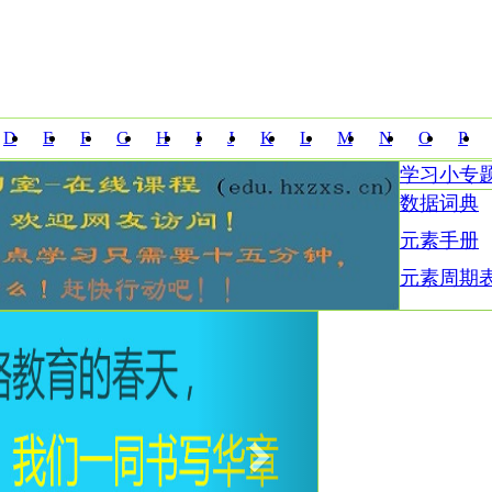
D
E
F
G
H
I
J
K
L
M
N
O
P
学习小专
Z
数据词典
元素手册
元素周期
Next